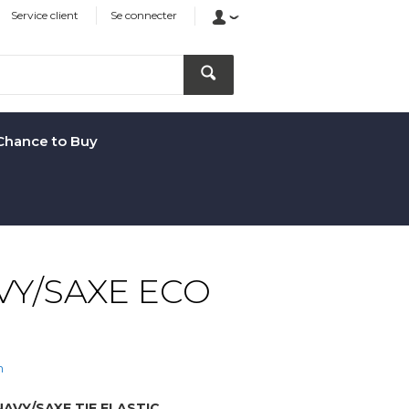
Service client
Se connecter
Chance to Buy
VY/SAXE ECO
n
AVY/SAXE TIE ELASTIC