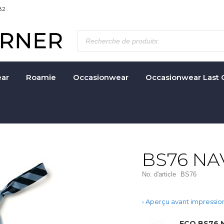
82
ar
Roamie
Occasionwear
Occasionwear Last 
BS76 NA
No. d'article
BS76
Aperçu avant impressio
ECO BS76 N