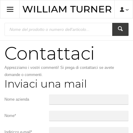
Contattaci
Apprezziamo i vostri commenti! Si prega di contattarci se avete
domande o commenti.
Inviaci una mail
Nome azienda
Nome
*
Indirizzo e-mail
*