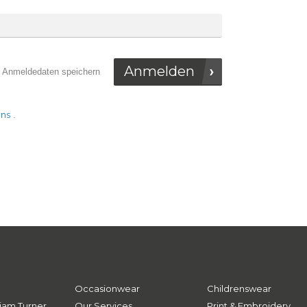
Anmelden
Anmeldedaten speichern
uns
.
Occasionwear
Childrenswear
iam Turner
Our Services
Print & Embroidery